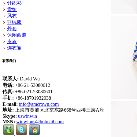
针织衫
雪纺
风衣
羽绒服
外套
休闲西装
皮衣
连衣裙
联系我们
联系人:
David Wu
电话:
+86-21-53080612
传真:
+86-021-53080601
手机:
+86-18701932038
E-mail:
info@amcrown.com
地址:
上海市黄浦区北京东路668号西楼三层A座
Skype:
uswinwin
MSN:
winwinus@hotmail.com