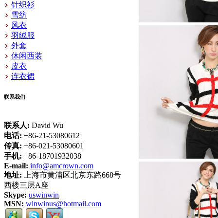
针织衫
雪纺
风衣
羽绒服
外套
休闲西装
皮衣
连衣裙
联系我们
联系人:
David Wu
电话:
+86-21-53080612
传真:
+86-021-53080601
手机:
+86-18701932038
E-mail:
info@amcrown.com
地址:
上海市黄浦区北京东路668号
西楼三层A座
Skype:
uswinwin
MSN:
winwinus@hotmail.com